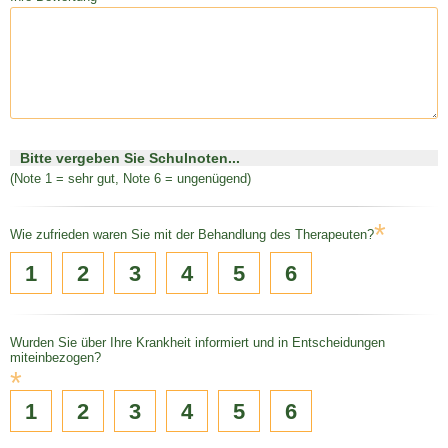
Bitte vergeben Sie Schulnoten...
(Note 1 = sehr gut, Note 6 = ungenügend)
*
Wie zufrieden waren Sie mit der Behandlung des Therapeuten?
1
2
3
4
5
6
Wurden Sie über Ihre Krankheit informiert und in Entscheidungen
miteinbezogen?
*
1
2
3
4
5
6