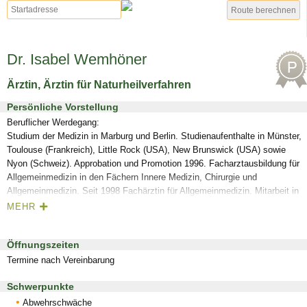
Dr. Isabel Wemhöner
Ärztin, Ärztin für Naturheilverfahren
Persönliche Vorstellung
Beruflicher Werdegang:
Studium der Medizin in Marburg und Berlin. Studienaufenthalte in Münster,
Toulouse (Frankreich), Little Rock (USA), New Brunswick (USA) sowie
Nyon (Schweiz). Approbation und Promotion 1996. Facharztausbildung für
Allgemeinmedizin in den Fächern Innere Medizin, Chirurgie und
Allgemeinmedizin. Seit 1998 Fachärztin für Allgemeinmedizin. Mitarbeit in
Praxen verschiedener Fachrichtungen im Anwendungsbereich der
MEHR
Chinesischen Medizin. Praxisvertretungen in der klassischen
Allgemeinmedizin (Hausarztpraxen). 2010-2016 Fachärztliche Tätigkeit in
Öffnungszeiten
der Klinik für Naturheilverfahren, Klinik von Weckbecker, Bad Brückenau
Termine nach Vereinbarung
Fort- und Weiterbildung
Schwerpunkte
Weiterbildung in Akupunktur, â“Traditioneller Chinesische Medizinâ€ sowie
Naturheilverfahren
Abwehrschwäche