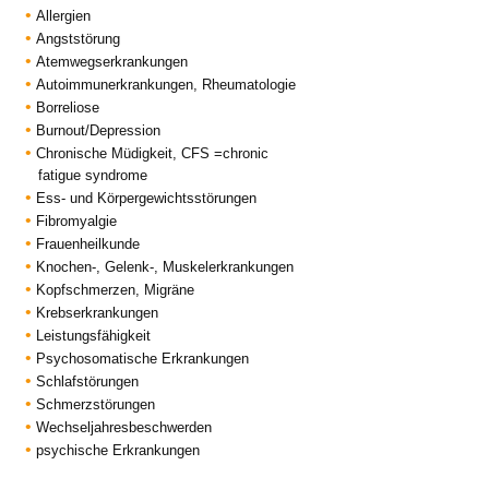
Allergien
Beruf
Angststörung
Privatärztliche Niederlassung in Würzburg (2009).
Atemwegserkrankungen
Autoimmunerkrankungen, Rheumatologie
Sonstiges
Borreliose
Ärztliche Begleitung bei Krankenwallfahrten des Malteserordens nach
Burnout/Depression
Lourdes (Frankreich).
Chronische Müdigkeit, CFS =chronic
2010-2016 Fachärztliche Tätigkeit in der Klinik für Naturheilverfahren,
fatigue syndrome
Klinik von Weckbecker, Bad Brückenau.
Ess- und Körpergewichtsstörungen
Fibromyalgie
2010-2016 Fachärztliche Tätigkeit in der Klinik für Naturheilverfahren,
Frauenheilkunde
Klinik von Weckbecker, Bad Brückenau.
Knochen-, Gelenk-, Muskelerkrankungen
Kopfschmerzen, Migräne
Krebserkrankungen
Leistungsfähigkeit
Psychosomatische Erkrankungen
Schlafstörungen
Schmerzstörungen
Wechseljahresbeschwerden
psychische Erkrankungen