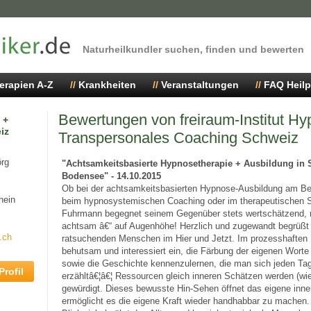
Naturheilkundler suchen, finden und bewerten
erapien A-Z
Krankheiten
Veranstaltungen
FAQ Heilp
Bewertungen von freiraum-Institut Hy
 +
iz
Transpersonales Coaching Schweiz
örg
"Achtsamkeitsbasierte Hypnosetherapie + Ausbildung in
Bodensee" - 14.10.2015
Ob bei der achtsamkeitsbasierten Hypnose-Ausbildung am Be
hein
beim hypnosystemischen Coaching oder im therapeutischen Se
Fuhrmann begegnet seinem Gegenüber stets wertschätzend, r
achtsam â€“ auf Augenhöhe! Herzlich und zugewandt begrüßt 
.ch
ratsuchenden Menschen im Hier und Jetzt. Im prozesshaften M
behutsam und interessiert ein, die Färbung der eigenen Worte
sowie die Geschichte kennenzulernen, die man sich jeden Ta
rofil
erzähltâ€¦â€¦ Ressourcen gleich inneren Schätzen werden (wi
gewürdigt. Dieses bewusste Hin-Sehen öffnet das eigene inn
ermöglicht es die eigene Kraft wieder handhabbar zu machen.