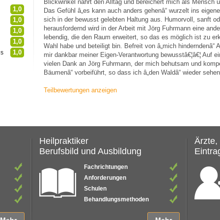
Blickwinkel nährt den Alltag und bereichert mich als Mensch u
1,0
Das Gefühl â„es kann auch anders gehenâ“ wurzelt ins eigene
sich in der bewusst gelebten Haltung aus. Humorvoll, sanft od
1,0
herausfordernd wird in der Arbeit mit Jörg Fuhrmann eine and
1,0
lebendig, die den Raum erweitert, so das es möglich ist zu er
1,0
Wahl habe und beteiligt bin. Befreit von â„mich hinderndenâ“ A
1,0
is
mir dankbar meiner Eigen-Verantwortung bewusstâ€¦â€¦ Auf e
vielen Dank an Jörg Fuhrmann, der mich behutsam und kompe
Bäumenâ“ vorbeiführt, so dass ich â„den Waldâ“ wieder sehen k
Teilbewertungen anzeigen
Heilpraktiker
Ärzte,
Berufsbild und Ausbildung
Eintrag
Fachrichtungen
Anforderungen
Schulen
Behandlungsmethoden