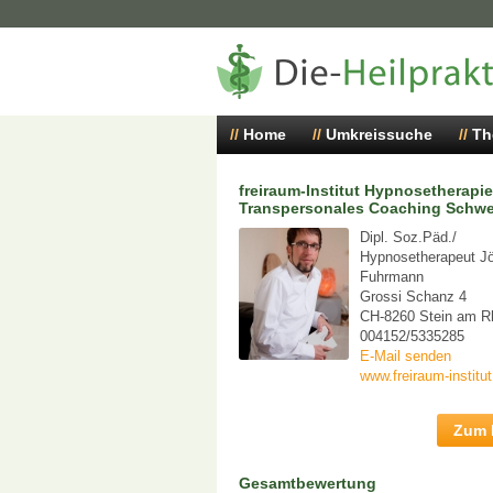
Home
Umkreissuche
Th
freiraum-Institut Hypnosetherapie
Transpersonales Coaching Schwe
Dipl. Soz.Päd./
Hypnosetherapeut J
Fuhrmann
Grossi Schanz 4
CH-8260 Stein am R
004152/5335285
E-Mail senden
www.freiraum-institut
Zum P
Gesamtbewertung