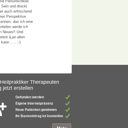
nd Persönlichkeit.
 Sein und drückt
er auch erfrischend
eren Perspektive
kennen, das ich eine
nteilen werde ich
in Neues!! Und
tent â„an allen
ann ..... ;-)
 Heilpraktiker Therapeuten
 jetzt erstellen
Gefunden werden
Eigene Internetpräsenz
Neue Patienten gewinnen
Ihr Basiseintrag ist kostenlos