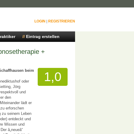
LOGIN
|
REGISTRIEREN
raktiker
Eintrag erstellen
pnosetherapie +
 Schaffhausen beim
1,0
nediktushof oder
tting, Jörg
espektvoll und
er den
iteinander lädt er
 zu erforschen
g zu seinem Leben
eder) entdeckt und
ere Wissen und
 Der â„neueâ“