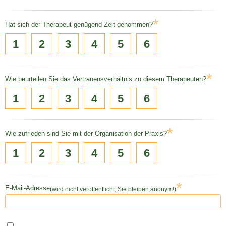
*
Hat sich der Therapeut genügend Zeit genommen?
1
2
3
4
5
6
*
Wie beurteilen Sie das Vertrauensverhältnis zu diesem Therapeuten?
1
2
3
4
5
6
*
Wie zufrieden sind Sie mit der Organisation der Praxis?
1
2
3
4
5
6
*
E-Mail-Adresse
(wird nicht veröffentlicht, Sie bleiben anonym!)