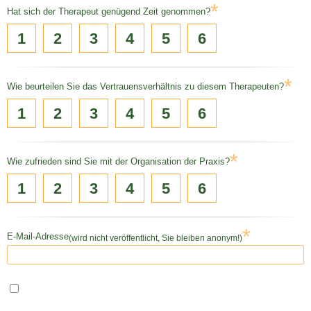
*
Hat sich der Therapeut genügend Zeit genommen?
1
2
3
4
5
6
*
Wie beurteilen Sie das Vertrauensverhältnis zu diesem Therapeuten?
1
2
3
4
5
6
*
Wie zufrieden sind Sie mit der Organisation der Praxis?
1
2
3
4
5
6
*
E-Mail-Adresse
(wird nicht veröffentlicht, Sie bleiben anonym!)