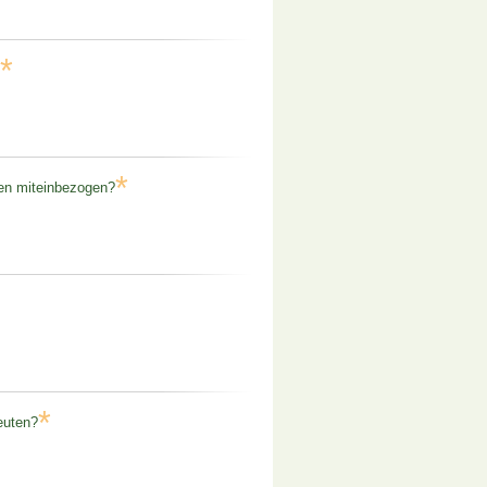
*
*
gen miteinbezogen?
*
euten?