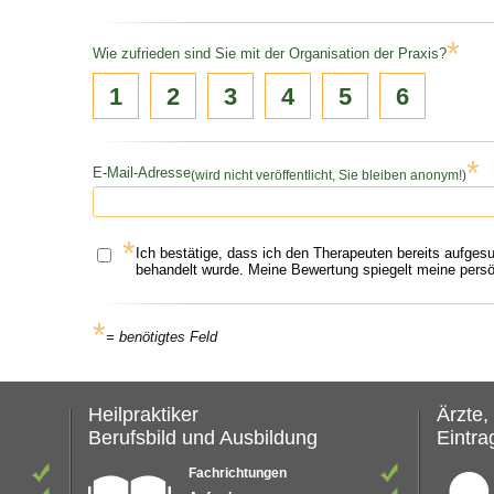
*
Wie zufrieden sind Sie mit der Organisation der Praxis?
1
2
3
4
5
6
*
E-Mail-Adresse
(wird nicht veröffentlicht, Sie bleiben anonym!)
*
Ich bestätige, dass ich den Therapeuten bereits aufges
behandelt wurde. Meine Bewertung spiegelt meine persön
*
= benötigtes Feld
Heilpraktiker
Ärzte,
Berufsbild und Ausbildung
Eintrag
Fachrichtungen