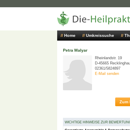
Home
Umkreissuche
Th
Petra Malyar
Rheinlandstr. 19
D-45665 Recklingha
02361/5824897
E-Mail senden
Zum P
WICHTIGE HINWEISE ZUR BEWERTUN