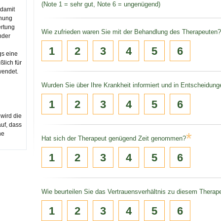
(Note 1 = sehr gut, Note 6 = ungenügend)
 damit
inung
rtung
Wie zufrieden waren Sie mit der Behandlung des Therapeuten?
nder
1
2
3
4
5
6
gs eine
ßlich für
wendet.
Wurden Sie über Ihre Krankheit informiert und in Entscheidun
1
2
3
4
5
6
 wird die
auf, dass
ne
*
Hat sich der Therapeut genügend Zeit genommen?
1
2
3
4
5
6
Wie beurteilen Sie das Vertrauensverhältnis zu diesem Therap
1
2
3
4
5
6