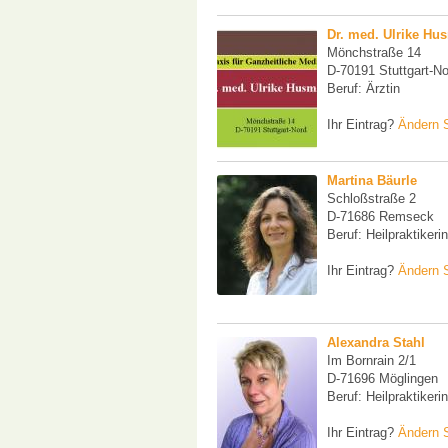
Dr. med. Ulrike H
Mönchstraße 14
D-70191 Stuttgart-No
Beruf: Ärztin
Ihr Eintrag?
Ändern S
Martina Bäurle
Schloßstraße 2
D-71686 Remseck
Beruf: Heilpraktikeri
Ihr Eintrag?
Ändern S
Alexandra Stahl
Im Bornrain 2/1
D-71696 Möglingen
Beruf: Heilpraktikeri
Ihr Eintrag?
Ändern S