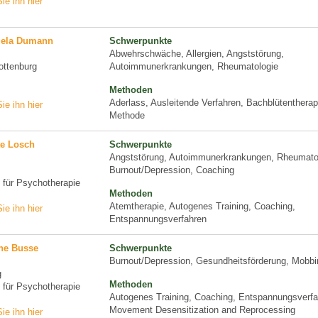
ie ihn hier
niela Dumann
Schwerpunkte
Abwehrschwäche, Allergien, Angststörung,
ottenburg
Autoimmunerkrankungen, Rheumatologie
Methoden
Aderlass, Ausleitende Verfahren, Bachblütentherap
ie ihn hier
Methode
te Losch
Schwerpunkte
Angststörung, Autoimmunerkrankungen, Rheumato
Burnout/Depression, Coaching
n für Psychotherapie
Methoden
Atemtherapie, Autogenes Training, Coaching,
ie ihn hier
Entspannungsverfahren
ine Busse
Schwerpunkte
Burnout/Depression, Gesundheitsförderung, Mobbi
g
Methoden
n für Psychotherapie
Autogenes Training, Coaching, Entspannungsverfa
Movement Desensitization and Reprocessing
ie ihn hier