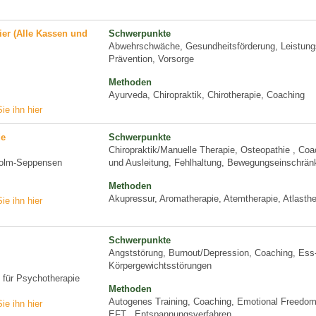
ier (Alle Kassen und
Schwerpunkte
Abwehrschwäche, Gesundheitsförderung, Leistungs
Prävention, Vorsorge
Methoden
Ayurveda, Chiropraktik, Chirotherapie, Coaching
ie ihn hier
de
Schwerpunkte
Chiropraktik/Manuelle Therapie, Osteopathie , Coa
Holm-Seppensen
und Ausleitung, Fehlhaltung, Bewegungseinschrän
Methoden
Akupressur, Aromatherapie, Atemtherapie, Atlasthe
ie ihn hier
Schwerpunkte
Angststörung, Burnout/Depression, Coaching, Ess
Körpergewichtsstörungen
n für Psychotherapie
Methoden
Autogenes Training, Coaching, Emotional Freedom
ie ihn hier
EFT , Entspannungsverfahren