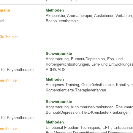
usmann
Methoden
Akupunktur, Aromatherapie, Ausleitende Verfahren,
rd
Bachblütentherapie
ie ihn hier
Schwerpunkte
Angststörung, Burnout/Depression, Ess- und
Körpergewichtsstörungen, Lern- und Entwicklungs
n für Psychotherapie
ADHS/ADS
Methoden
ie ihn hier
Autogenes Training, Gesprächstherapie, Katathyme
Körperorientierte Therapieverfahren
Schwerpunkte
Angststörung, Autoimmunerkrankungen, Rheumato
Burnout/Depression, Herz-Kreislauferkrankungen
n für Psychotherapie
Methoden
Emotional Freedom Techniques, EFT , Entspannun
ie ihn hier
Eye Movement Desensitization and Reprocessing 