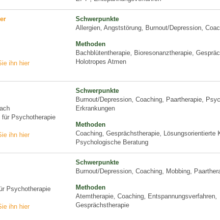
er
Schwerpunkte
Allergien, Angststörung, Burnout/Depression, Coac
Methoden
Bachblütentherapie, Bioresonanztherapie, Gespräc
Holotropes Atmen
ie ihn hier
Schwerpunkte
Burnout/Depression, Coaching, Paartherapie, Ps
ach
Erkrankungen
n für Psychotherapie
Methoden
Coaching, Gesprächstherapie, Lösungsorientierte K
ie ihn hier
Psychologische Beratung
Schwerpunkte
Burnout/Depression, Coaching, Mobbing, Paarther
Methoden
für Psychotherapie
Atemtherapie, Coaching, Entspannungsverfahren,
Gesprächstherapie
ie ihn hier