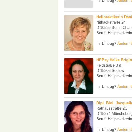
Ihr Eintrag?
Ändern S
Heilpraktikerin Da
Nithackstraße 24
D-10585 Berlin-Charl
Beruf: Heilpraktikerin
Ihr Eintrag?
Ändern S
HPPsy Heike Brigit
Feldstraße 3 d
D-15306 Seelow
Beruf: Heilpraktikeri
Ihr Eintrag?
Ändern S
Dipl. Biol. Jacquel
Rathausstraße 2C
D-15374 Müncheber
Beruf: Heilpraktikeri
Ihr Eintrag?
Ändern S