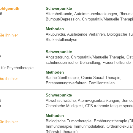
Wohlgemuth
Schwerpunkte
16
Altersheilkunde, Autoimmunerkrankungen, Rheuma
Burnout/Depression, Chiropraktik/Manuelle Therap
Methoden
Akupunktur, Ausleitende Verfahren, Biologische Tu
ie ihn hier
Blutkristallanalyse
Schwerpunkte
7
Angststörung, Chiropraktik/Manuelle Therapie, Ost
schulmedizinischer Behandlung, Frauenheilkunde
n für Psychotherapie
Methoden
Bachblütentherapie, Cranio-Sacral-Therapie,
ie ihn hier
Entspannungsverfahren, Familienstellen
Schwerpunkte
9
Abwehrschwäche, Atemwegserkrankungen, Burnou
n
Chronische Müdigkeit, CFS =chronic fatigue synd
Methoden
Biologische Tumortherapie, Ernährungstherapie (Diä
ie ihn hier
Immuntherapie/ Immunmodulation, Orthomolekular
(Nährstofftherapie)