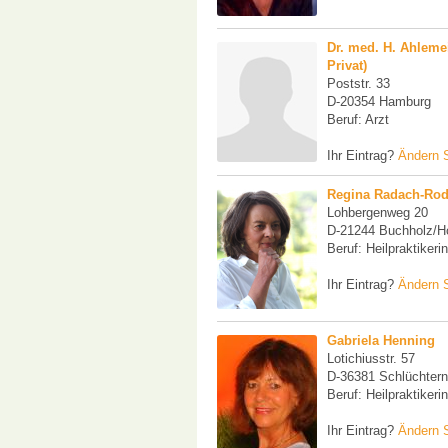
Dr. med. H. Ahleme
Privat)
Poststr. 33
D-20354 Hamburg
Beruf: Arzt
Ihr Eintrag?
Ändern S
Regina Radach-Ro
Lohbergenweg 20
D-21244 Buchholz/
Beruf: Heilpraktikerin
Ihr Eintrag?
Ändern S
Gabriela Henning
Lotichiusstr. 57
D-36381 Schlüchtern
Beruf: Heilpraktikeri
Ihr Eintrag?
Ändern S