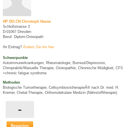
HP DO.CN Christoph Hasse
Schloßstrasse 3
D-01067 Dresden
Beruf: Diplom-Osteopath
Ihr Eintrag?
Ändern Sie ihn hier
Schwerpunkte
Autoimmunerkrankungen, Rheumatologie, Burnout/Depression,
Chiropraktik/Manuelle Therapie, Osteopathie, Chronische Müdigkeit, CFS
=chronic fatigue syndrome
Methoden
Biologische Tumortherapie, CellsymbiosistherapieÂ® nach Dr. med. H.
Kremer, Chelat-Therapie, Orthomolekulare Medizin (Nährstofftherapie)
-
Bewerten