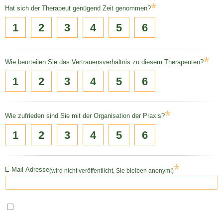
*
Hat sich der Therapeut genügend Zeit genommen?
1
2
3
4
5
6
*
Wie beurteilen Sie das Vertrauensverhältnis zu diesem Therapeuten?
1
2
3
4
5
6
*
Wie zufrieden sind Sie mit der Organisation der Praxis?
1
2
3
4
5
6
*
E-Mail-Adresse
(wird nicht veröffentlicht, Sie bleiben anonym!)