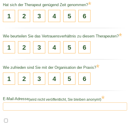
*
Hat sich der Therapeut genügend Zeit genommen?
1
2
3
4
5
6
*
Wie beurteilen Sie das Vertrauensverhältnis zu diesem Therapeuten?
1
2
3
4
5
6
*
Wie zufrieden sind Sie mit der Organisation der Praxis?
1
2
3
4
5
6
*
E-Mail-Adresse
(wird nicht veröffentlicht, Sie bleiben anonym!)