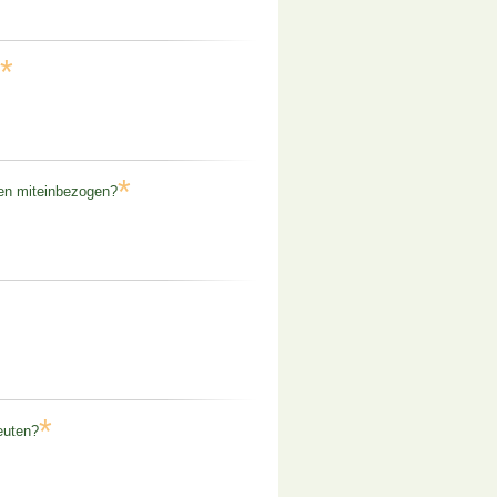
*
*
gen miteinbezogen?
*
euten?