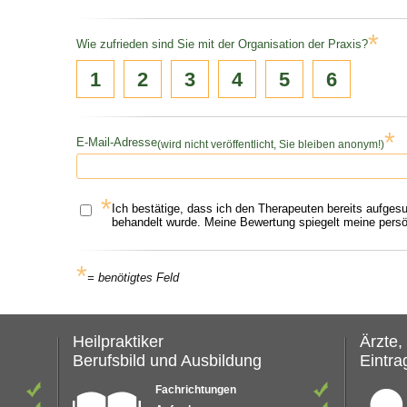
*
Wie zufrieden sind Sie mit der Organisation der Praxis?
1
2
3
4
5
6
*
E-Mail-Adresse
(wird nicht veröffentlicht, Sie bleiben anonym!)
*
Ich bestätige, dass ich den Therapeuten bereits aufges
behandelt wurde. Meine Bewertung spiegelt meine persön
*
= benötigtes Feld
Heilpraktiker
Ärzte,
Berufsbild und Ausbildung
Eintrag
Fachrichtungen