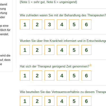
(Note 1 = sehr gut, Note 6 = ungenügend)
 damit
inung
rtung
Wie zufrieden waren Sie mit der Behandlung des Therapeuten?
nder
1
2
3
4
5
6
gs eine
ßlich für
wendet.
Wurden Sie über Ihre Krankheit informiert und in Entscheidun
1
2
3
4
5
6
 wird die
auf, dass
ne
*
Hat sich der Therapeut genügend Zeit genommen?
1
2
3
4
5
6
Wie beurteilen Sie das Vertrauensverhältnis zu diesem Therap
1
2
3
4
5
6