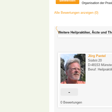
Bewerten
Organisation der Prax
Alle Bewertungen anzeigen (0)
Weitere Heilpraktiker, Ärzte und T
Anja Taudien
Jörg Pantel
Kreuzstraße 3 (Eingang
Südstr.20
Kirchplatz)
D-48153 Münste
D-49492 Westerkappeln
Beruf: Heilprakti
Beruf: Psychologische
Beraterin
0
-
tungen
0 Bewertungen