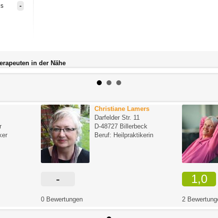
-
is
herapeuten in der Nähe
Christiane Lamers
Darfelder Str. 11
r
D-48727 Billerbeck
ker
Beruf: Heilpraktikerin
-
1,0
0 Bewertungen
2 Bewertung