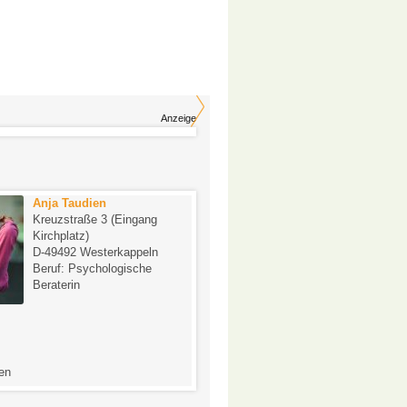
Anzeige
Anja Taudien
Jörg Pantel
Kreuzstraße 3 (Eingang
Südstr.20
Kirchplatz)
D-48153 Münster
D-49492 Westerkappeln
Beruf: Heilpraktiker
Beruf: Psychologische
Beraterin
-
en
0 Bewertungen