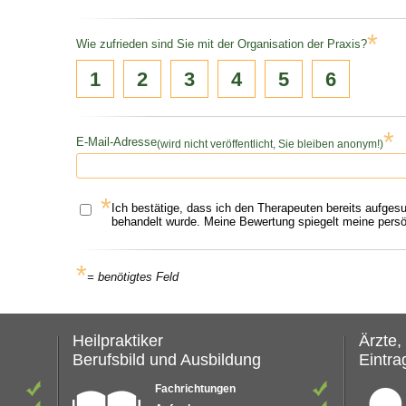
*
Wie zufrieden sind Sie mit der Organisation der Praxis?
1
2
3
4
5
6
*
E-Mail-Adresse
(wird nicht veröffentlicht, Sie bleiben anonym!)
*
Ich bestätige, dass ich den Therapeuten bereits aufges
behandelt wurde. Meine Bewertung spiegelt meine persön
*
= benötigtes Feld
Heilpraktiker
Ärzte,
Berufsbild und Ausbildung
Eintrag
Fachrichtungen