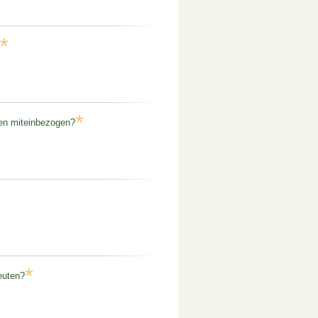
*
*
gen miteinbezogen?
*
euten?