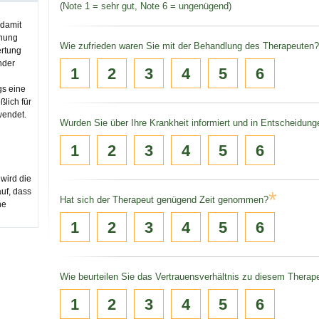
(Note 1 = sehr gut, Note 6 = ungenügend)
 damit
inung
Wie zufrieden waren Sie mit der Behandlung des Therapeuten?
rtung
nder
1
2
3
4
5
6
gs eine
ßlich für
wendet.
Wurden Sie über Ihre Krankheit informiert und in Entscheidun
1
2
3
4
5
6
 wird die
auf, dass
*
Hat sich der Therapeut genügend Zeit genommen?
ne
1
2
3
4
5
6
Wie beurteilen Sie das Vertrauensverhältnis zu diesem Therap
1
2
3
4
5
6