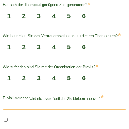
*
Hat sich der Therapeut genügend Zeit genommen?
1
2
3
4
5
6
*
Wie beurteilen Sie das Vertrauensverhältnis zu diesem Therapeuten?
1
2
3
4
5
6
*
Wie zufrieden sind Sie mit der Organisation der Praxis?
1
2
3
4
5
6
*
E-Mail-Adresse
(wird nicht veröffentlicht, Sie bleiben anonym!)