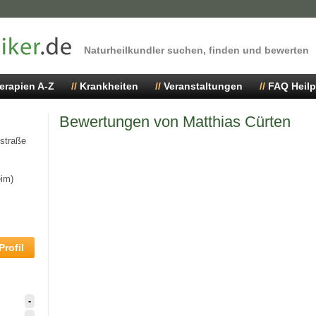
Naturheilkundler suchen, finden und bewerten
erapien A-Z
Krankheiten
Veranstaltungen
FAQ Heilp
Bewertungen von Matthias Cürten
straße
im)
rofil
-