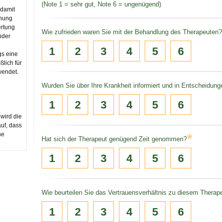
(Note 1 = sehr gut, Note 6 = ungenügend)
 damit
inung
rtung
Wie zufrieden waren Sie mit der Behandlung des Therapeuten?
nder
1
2
3
4
5
6
gs eine
ßlich für
wendet.
Wurden Sie über Ihre Krankheit informiert und in Entscheidun
1
2
3
4
5
6
 wird die
auf, dass
ne
*
Hat sich der Therapeut genügend Zeit genommen?
1
2
3
4
5
6
Wie beurteilen Sie das Vertrauensverhältnis zu diesem Therap
1
2
3
4
5
6