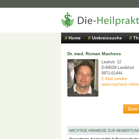
Home
Umkreissuche
Th
Dr. med. Roman Machens
Leukstr. 12
D-84028 Landshut
0871-61444
E-Mail senden
www.machens-online
Zum P
WICHTIGE HINWEISE ZUR BEWERTUN