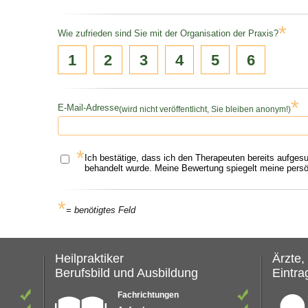
*
Wie zufrieden sind Sie mit der Organisation der Praxis?
1
2
3
4
5
6
*
E-Mail-Adresse
(wird nicht veröffentlicht, Sie bleiben anonym!)
*
Ich bestätige, dass ich den Therapeuten bereits aufges
behandelt wurde. Meine Bewertung spiegelt meine persön
*
= benötigtes Feld
Heilpraktiker
Ärzte,
Berufsbild und Ausbildung
Eintrag
Fachrichtungen