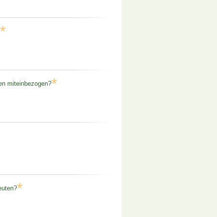
*
*
gen miteinbezogen?
*
euten?