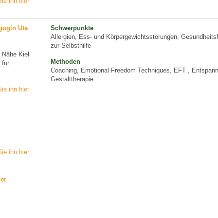
ie ihn hier
gogin Uta
Schwerpunkte
Allergien, Ess- und Körpergewichtsstörungen, Gesundheitsf
zur Selbsthilfe
 Nähe Kiel
Methoden
 für
Coaching, Emotional Freedom Techniques, EFT , Entspann
Gestalttherapie
ie ihn hier
ie ihn hier
er