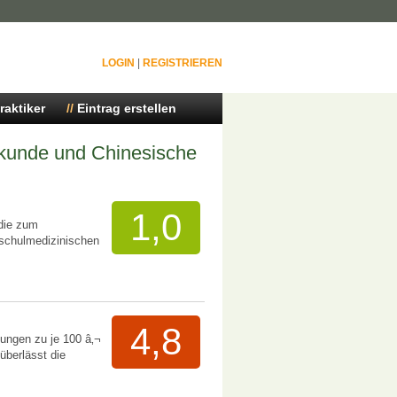
LOGIN
|
REGISTRIEREN
raktiker
Eintrag erstellen
lkunde und Chinesische
1,0
die zum
 schulmedizinischen
4,8
ungen zu je 100 â‚¬
berlässt die