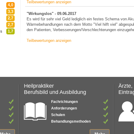
Teilbewertungen anzeigen
4,0
3,3
"Wirkungslos" - 09.06.2017
2,7
Es wird für sehr viel Geld lediglich ein festes Schema von A
Wärmebehandlungen nach dem Motto "Viel hilft viel" abgespul
2,7
den Patienten, Verbesserungen/Verschlechterungen einzugeh
1,7
is
Teilbewertungen anzeigen
Heilpraktiker
Ärzte,
Berufsbild und Ausbildung
Eintrag
Fachrichtungen
Anforderungen
Schulen
Behandlungsmethoden