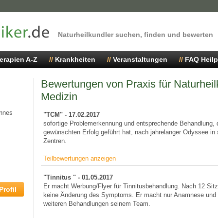
Naturheilkundler suchen, finden und bewerten
erapien A-Z
Krankheiten
Veranstaltungen
FAQ Heilp
Bewertungen von Praxis für Naturhei
Medizin
annes
"TCM" - 17.02.2017
sofortige Problemerkennung und entsprechende Behandlung, 
gewünschten Erfolg geführt hat, nach jahrelanger Odyssee in
Zentren.
Teilbewertungen anzeigen
"Tinnitus " - 01.05.2017
Er macht Werbung/Flyer für Tinnitusbehandlung. Nach 12 Sitz
rofil
keine Änderung des Symptoms. Er macht nur Anamnese und ü
weiteren Behandlungen seinem Team.