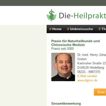
Home
Umkreissuche
Th
Praxis für Naturheilkunde und
Chinesische Medizin
Praxis seit 2000
Dr. med. Henry Joh
Greten
Karlsruher Straße 12
D-69126 Heidelberg
06221 - 9987370
E-Mail senden
www.dgtcm.de
Zum P
Gesamtbewertung