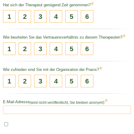
*
Hat sich der Therapeut genügend Zeit genommen?
1
2
3
4
5
6
*
Wie beurteilen Sie das Vertrauensverhältnis zu diesem Therapeuten?
1
2
3
4
5
6
*
Wie zufrieden sind Sie mit der Organisation der Praxis?
1
2
3
4
5
6
*
E-Mail-Adresse
(wird nicht veröffentlicht, Sie bleiben anonym!)