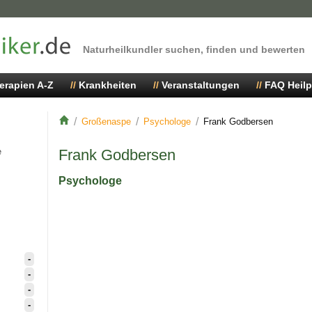
Naturheilkundler suchen, finden und bewerten
erapien A-Z
Krankheiten
Veranstaltungen
FAQ Heilp
Großenaspe
Psychologe
Frank Godbersen
e
Frank Godbersen
Psychologe
-
-
-
-