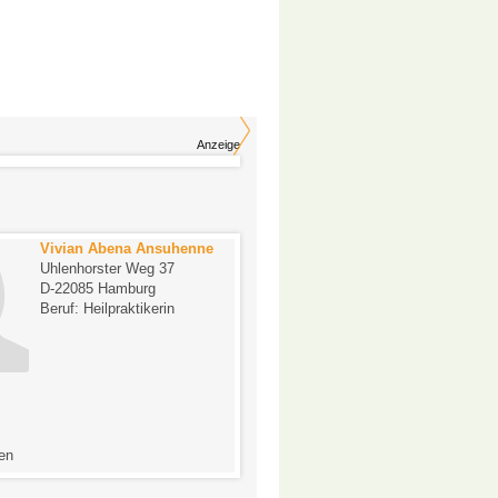
Anzeige
Vivian Abena Ansuhenne
Kirsten Hinrichsen
Uhlenhorster Weg 37
Markt 9
D-22085 Hamburg
D-24306 Plön
Beruf: Heilpraktikerin
Beruf: Heilpraktikerin
-
en
0 Bewertungen