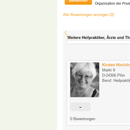
Bewerten
Organisation der Prax
Alle Bewertungen anzeigen (0)
Weitere Heilpraktiker, Ärzte und T
Vivian Abena Ansuhenne
Kirsten Hinrich
Uhlenhorster Weg 37
Markt 9
D-22085 Hamburg
D-24306 Plön
Beruf: Heilpraktikerin
Beruf: Heilprakti
-
tungen
0 Bewertungen