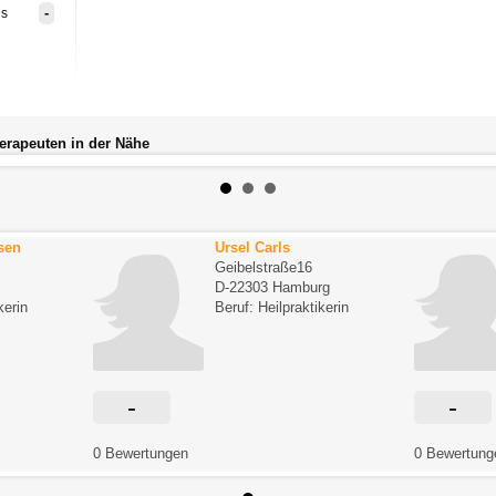
-
is
herapeuten in der Nähe
sen
Ursel Carls
Geibelstraße16
D-22303 Hamburg
kerin
Beruf: Heilpraktikerin
-
-
0 Bewertungen
0 Bewertung