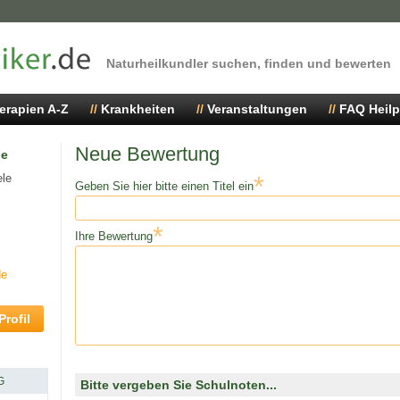
Naturheilkundler suchen, finden und bewerten
erapien A-Z
Krankheiten
Veranstaltungen
FAQ Heilp
Neue Bewertung
ie
ele
*
Geben Sie hier bitte einen Titel ein
*
Ihre Bewertung
de
rofil
G
Bitte vergeben Sie Schulnoten...