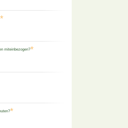
*
*
gen miteinbezogen?
*
euten?