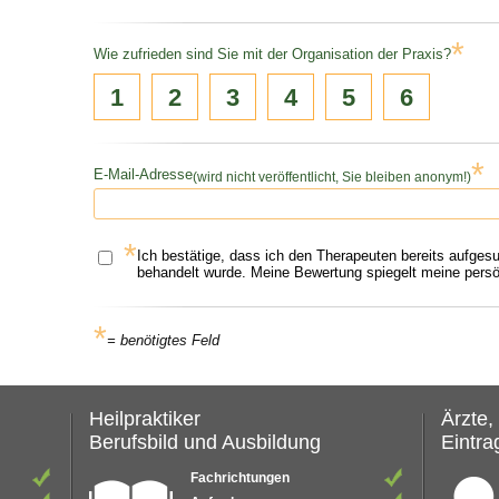
*
Wie zufrieden sind Sie mit der Organisation der Praxis?
1
2
3
4
5
6
*
E-Mail-Adresse
(wird nicht veröffentlicht, Sie bleiben anonym!)
*
Ich bestätige, dass ich den Therapeuten bereits aufges
behandelt wurde. Meine Bewertung spiegelt meine persön
*
= benötigtes Feld
Heilpraktiker
Ärzte,
Berufsbild und Ausbildung
Eintrag
Fachrichtungen