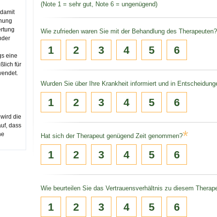
(Note 1 = sehr gut, Note 6 = ungenügend)
 damit
inung
rtung
Wie zufrieden waren Sie mit der Behandlung des Therapeuten?
nder
1
2
3
4
5
6
gs eine
ßlich für
wendet.
Wurden Sie über Ihre Krankheit informiert und in Entscheidun
1
2
3
4
5
6
 wird die
auf, dass
*
ne
Hat sich der Therapeut genügend Zeit genommen?
1
2
3
4
5
6
Wie beurteilen Sie das Vertrauensverhältnis zu diesem Therap
1
2
3
4
5
6