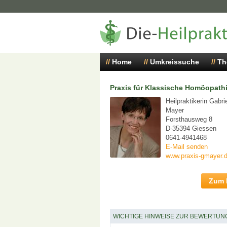
Home
Umkreissuche
Th
Praxis für Klassische Homöopath
Heilpraktikerin Gabri
Mayer
Forsthausweg 8
D-35394 Giessen
0641-4941468
E-Mail senden
www.praxis-gmayer.
Zum P
WICHTIGE HINWEISE ZUR BEWERTUN