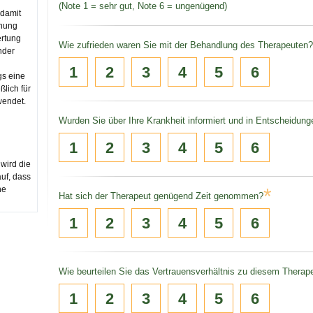
(Note 1 = sehr gut, Note 6 = ungenügend)
 damit
inung
rtung
Wie zufrieden waren Sie mit der Behandlung des Therapeuten?
nder
1
2
3
4
5
6
gs eine
ßlich für
wendet.
Wurden Sie über Ihre Krankheit informiert und in Entscheidun
1
2
3
4
5
6
 wird die
auf, dass
ne
*
Hat sich der Therapeut genügend Zeit genommen?
1
2
3
4
5
6
Wie beurteilen Sie das Vertrauensverhältnis zu diesem Therap
1
2
3
4
5
6