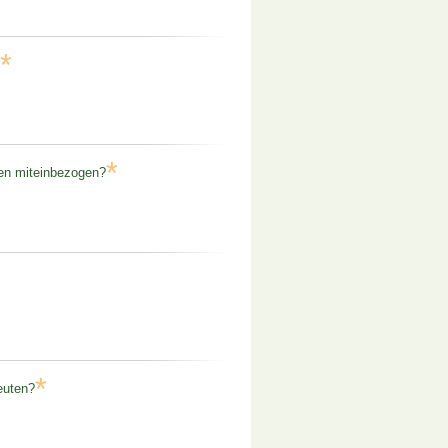
*
*
gen miteinbezogen?
*
euten?