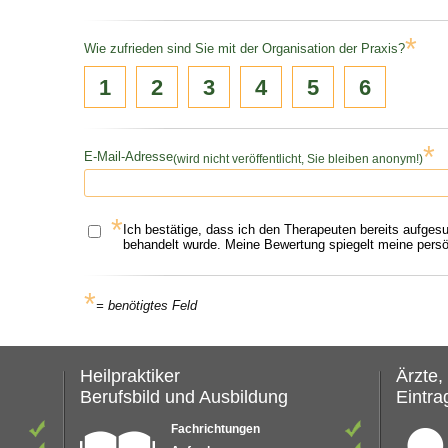
*
Wie zufrieden sind Sie mit der Organisation der Praxis?
1
2
3
4
5
6
*
E-Mail-Adresse
(wird nicht veröffentlicht, Sie bleiben anonym!)
*
Ich bestätige, dass ich den Therapeuten bereits aufges
behandelt wurde. Meine Bewertung spiegelt meine persön
*
= benötigtes Feld
Heilpraktiker
Ärzte,
Berufsbild und Ausbildung
Eintrag
Fachrichtungen