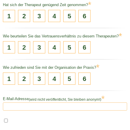
*
Hat sich der Therapeut genügend Zeit genommen?
1
2
3
4
5
6
*
Wie beurteilen Sie das Vertrauensverhältnis zu diesem Therapeuten?
1
2
3
4
5
6
*
Wie zufrieden sind Sie mit der Organisation der Praxis?
1
2
3
4
5
6
*
E-Mail-Adresse
(wird nicht veröffentlicht, Sie bleiben anonym!)