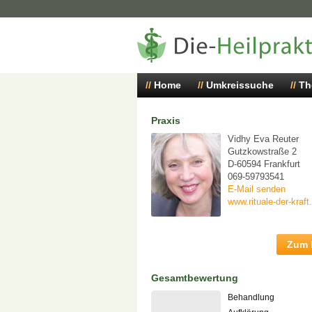
Home
Umkreissuche
Th
Praxis
Vidhy Eva Reuter
Gutzkowstraße 2
D-60594 Frankfurt
069-59793541
E-Mail senden
www.rituale-der-kraft
Zum P
Gesamtbewertung
Behandlung
-