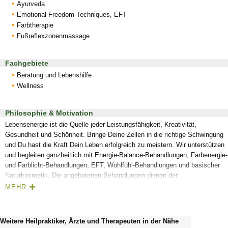
Ayurveda
Emotional Freedom Techniques, EFT
Farbtherapie
Fußreflexzonenmassage
Fachgebiete
Beratung und Lebenshilfe
Wellness
Philosophie & Motivation
Lebensenergie ist die Quelle jeder Leistungsfähigkeit, Kreativität,
Gesundheit und Schönheit. Bringe Deine Zellen in die richtige Schwingung
und Du hast die Kraft Dein Leben erfolgreich zu meistern. Wir unterstützen
und begleiten ganzheitlich mit Energie-Balance-Behandlungen, Farbenergie-
und Farblicht-Behandlungen, EFT, Wohlfühl-Behandlungen und basischer
Naturkosmetik. Die angebotenen Behandlungen dienen der
Gesundheitsförderung und Prävention und ersetzen weder Diagnostik noch
MEHR
Behandlungen durch Ärzte, Psychotherapeuten oder Heilpraktiker. Als
Reiki-Therapeutin, Masseurin und Geistheilungs-Therapeutin stelle ich
weder Diagnosen noch gebe ich Heilversprechen. Die angebotenen
Weitere Heilpraktiker, Ärzte und Therapeuten in der Nähe
Behandlungen können schulmedizinische Therapien positiv unterstützten.