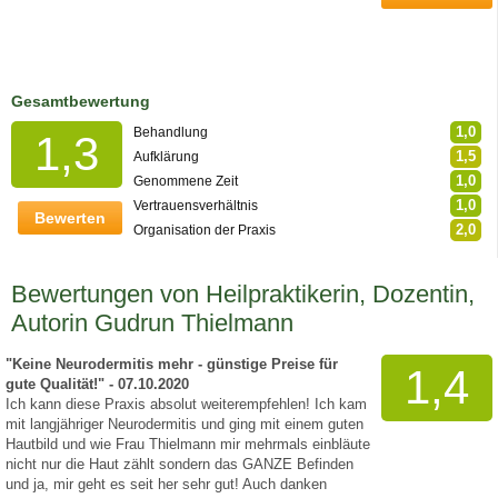
Gesamtbewertung
1,0
Behandlung
1,3
1,5
Aufklärung
1,0
Genommene Zeit
1,0
Vertrauensverhältnis
Bewerten
2,0
Organisation der Praxis
Bewertungen von Heilpraktikerin, Dozentin,
Autorin Gudrun Thielmann
"Keine Neurodermitis mehr - günstige Preise für
1,4
gute Qualität!" - 07.10.2020
Ich kann diese Praxis absolut weiterempfehlen! Ich kam
mit langjähriger Neurodermitis und ging mit einem guten
Hautbild und wie Frau Thielmann mir mehrmals einbläute
nicht nur die Haut zählt sondern das GANZE Befinden
und ja, mir geht es seit her sehr gut! Auch danken