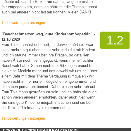
möchte ich das die Praxis mir damals wegen preislich
fair entgegen kam, denn ich hätte mir die Therapie sonst
auch bei anderen nicht leisten können. Vielen DANK!
Teilbewertungen anzeigen
"Bauchschmerzen weg, gute Kinderhomöopathin" -
1,2
11.10.2020
Frau Thielmann ist sehr nett, mittlerweile hört sie zwar
nicht mehr so gut aber sie ist sehr geduldig mit Kindern
und ich staune immer über ihre Fragen, so detailliert
haben Ärzte noch nie hingeguckt, wenn meine Tochter
Bauchweh hatte. Schon nach drei Sitzungen brauchte
sie keine Medizin mehr und das obwohl wir uns seit über
einem Jahr mit dem Thema Verdauung rumquälen - wir
haben echt immer nur ein Kügelchen eingenommen und
die haben prima funktioniert. Daher bin ich sehr froh auf
Frau Thielmann gestoßen zu sein und ich habs sie auch
schon vielen anderen empfohlen, daher auch hier, wenn
Sie eine gute Kinderhomöopathin suchen sind sie bei
der Praxis Thielmann vollkommen richtig!
Teilbewertungen anzeigen
COPYRIGHT © 2026 DIE-HEILPRAKTIKER.DE