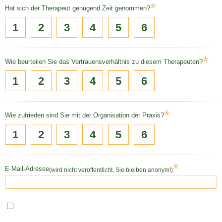
*
Hat sich der Therapeut genügend Zeit genommen?
1
2
3
4
5
6
*
Wie beurteilen Sie das Vertrauensverhältnis zu diesem Therapeuten?
1
2
3
4
5
6
*
Wie zufrieden sind Sie mit der Organisation der Praxis?
1
2
3
4
5
6
*
E-Mail-Adresse
(wird nicht veröffentlicht, Sie bleiben anonym!)