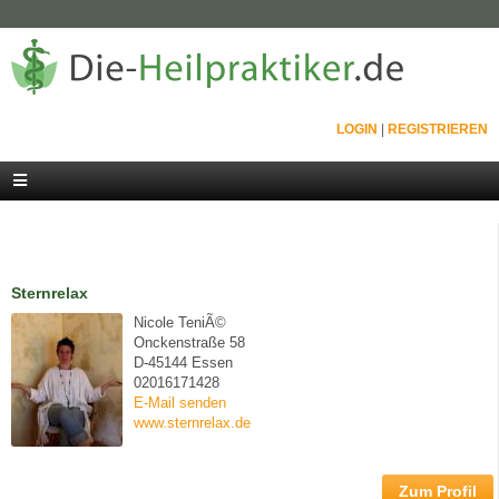
LOGIN
|
REGISTRIEREN
Sternrelax
Nicole TeniÃ©
Onckenstraße 58
D-45144 Essen
02016171428
E-Mail senden
www.sternrelax.de
Zum Profil