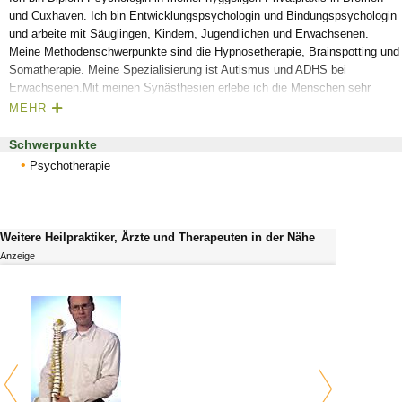
und Cuxhaven. Ich bin Entwicklungspsychologin und Bindungspsychologin
und arbeite mit Säuglingen, Kindern, Jugendlichen und Erwachsenen.
Meine Methodenschwerpunkte sind die Hypnosetherapie, Brainspotting und
Somatherapie. Meine Spezialisierung ist Autismus und ADHS bei
Erwachsenen.Mit meinen Synästhesien erlebe ich die Menschen sehr
vielschichtig. Bitte verwenden Sie keine Parfüms, wenn Sie zu mir
MEHR
kommen. Danke.
Schwerpunkte
Psychotherapie
Weitere Heilpraktiker, Ärzte und Therapeuten in der Nähe
Anzeige