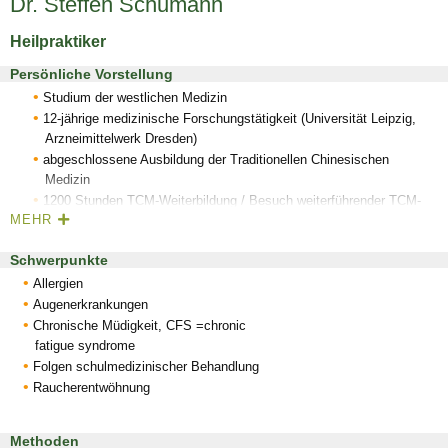
Dr. Steffen Schumann
Heilpraktiker
Persönliche Vorstellung
Studium der westlichen Medizin
12-jährige medizinische Forschungstätigkeit (Universität Leipzig,
Arzneimittelwerk Dresden)
abgeschlossene Ausbildung der Traditionellen Chinesischen
Medizin
1200 Stunden TCM-Weiterbildung / Besuch weiterführender TCM-
MEHR
Seminare
Übersetzung englischsprachiger TCM-Texte
Schwerpunkte
Allergien
Augenerkrankungen
Chronische Müdigkeit, CFS =chronic
fatigue syndrome
Folgen schulmedizinischer Behandlung
Raucherentwöhnung
Methoden