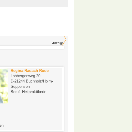
Anzeige
Regina Radach-Rode
Chiropractor Thors
Lohbergenweg 20
Konow
D-21244 Buchholz/Holm-
Gatherweg 102 Stadtt
Seppensen
Lierenfeld, SÜD/OST
Beruf: Heilpraktikerin
D-40231 Düsseldorf
Beruf: Chiropraktiker
1,0
en
1 Bewertung