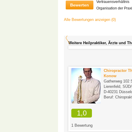
Vertrauensverhältnis
Bewerten
Organisation der Prax
Alle Bewertungen anzeigen (0)
Weitere Heilpraktiker, Ärzte und T
Regina Radach-Rode
Chiropractor T
Lohbergenweg 20
Konow
D-21244 Buchholz/Holm-
Gatherweg 102 S
Seppensen
Lierenfeld, SÜ
Beruf: Heilpraktikerin
D-40231 Düsseld
Beruf: Chiroprak
1,0
tungen
1 Bewertung