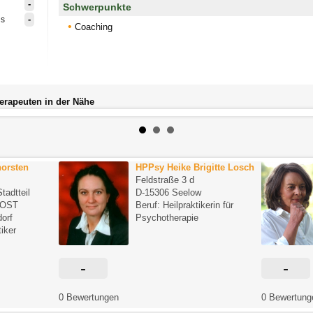
-
Schwerpunkte
-
is
Coaching
herapeuten in der Nähe
horsten
HPPsy Heike Brigitte Losch
Feldstraße 3 d
tadtteil
D-15306 Seelow
D/OST
Beruf: Heilpraktikerin für
orf
Psychotherapie
tiker
-
-
0 Bewertungen
0 Bewertung