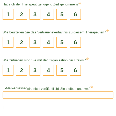
*
Hat sich der Therapeut genügend Zeit genommen?
1
2
3
4
5
6
*
Wie beurteilen Sie das Vertrauensverhältnis zu diesem Therapeuten?
1
2
3
4
5
6
*
Wie zufrieden sind Sie mit der Organisation der Praxis?
1
2
3
4
5
6
*
E-Mail-Adresse
(wird nicht veröffentlicht, Sie bleiben anonym!)