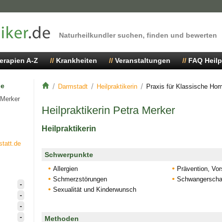
Naturheilkundler suchen, finden und bewerten
erapien A-Z
Krankheiten
Veranstaltungen
FAQ Heilp
ie
Darmstadt
Heilpraktikerin
Praxis für Klassische Ho
 Merker
Heilpraktikerin Petra Merker
Heilpraktikerin
statt.de
Schwerpunkte
Allergien
Prävention, Vo
Schmerzstörungen
Schwangerschaf
-
Sexualität und Kinderwunsch
-
-
-
Methoden