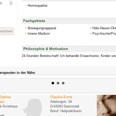
-
is
Homöopathie
Fachgebiete
Bewegungsapparat
Hals-Nasen-Oh
Innere Medizin
Psychische/Psy
Philosophie & Motivation
24-Stunden Bereitschaft! Ich behandle Erwachsene, Kinder un
herapeuten in der Nähe
 Sabina
Claudia Ernst
anz
Adelungstr. 34
ck-Ärztehaus
D-64283 Darmstadt
Beruf: Heilpraktikerin
adt