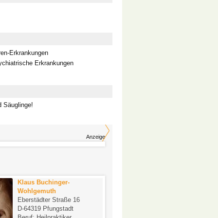
ren-Erkrankungen
chiatrische Erkrankungen
d Säuglinge!
Anzeige
Klaus Buchinger-
Heilpraktikerin Sab
Wohlgemuth
Hasanagic-Schanz
Eberstädter Straße 16
Rheinstr. 7 Merck-Ä
D-64319 Pfungstadt
am Luisenplatz
Beruf: Heilpraktiker
D-64283 Darmstadt