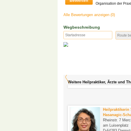
Bewerten
Organisation der Prax
Alle Bewertungen anzeigen (0)
Wegbeschreibung
Weitere Heilpraktiker, Ärzte und T
Klaus Buchinger-
Heilpraktikerin
Wohlgemuth
Hasanagic-Sch
Eberstädter Straße 16
Rheinstr. 7 Mer
D-64319 Pfungstadt
am Luisenplatz
Beruf: Heilpraktiker
D-64283 Darmst