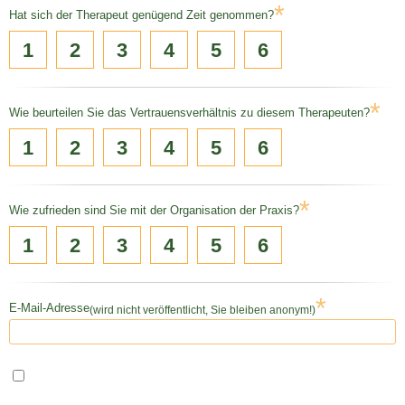
*
Hat sich der Therapeut genügend Zeit genommen?
1
2
3
4
5
6
*
Wie beurteilen Sie das Vertrauensverhältnis zu diesem Therapeuten?
1
2
3
4
5
6
*
Wie zufrieden sind Sie mit der Organisation der Praxis?
1
2
3
4
5
6
*
E-Mail-Adresse
(wird nicht veröffentlicht, Sie bleiben anonym!)