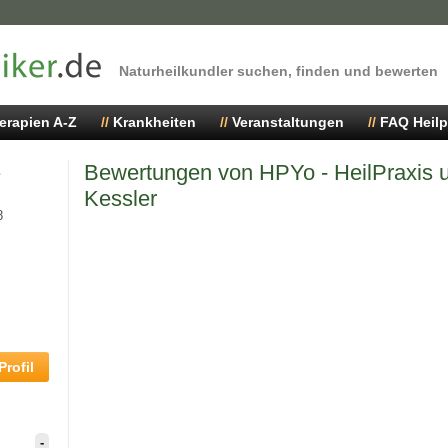
Naturheilkundler suchen, finden und bewerten
erapien A-Z
Krankheiten
Veranstaltungen
FAQ Heilp
Bewertungen von HPYo - HeilPraxis u
e
Kessler
8
rofil
-