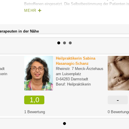
Betroffenen eingesetzt. Die Selbstbestimmung der Patienten is
Herausarbeiten von Behandlungsalternativen soll die Betroffen
MEHR
notwendige Behandlung einbeziehen.
herapeuten in der Nähe
Heilpraktikerin Sabina
Hasanagic-Schanz
adt
Rheinstr. 7 Merck-Ärztehaus
kerin
am Luisenplatz
D-64283 Darmstadt
Beruf: Heilpraktikerin
1,0
-
1 Bewertung
0 Bewertung