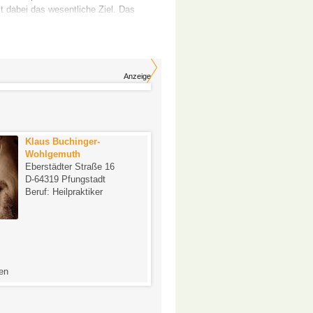
t dabei das wesentliche Ziel. Das
en in die Entscheidungen über die
Anzeige
Klaus Buchinger-
Claudia Ernst
Wohlgemuth
Adelungstr. 34
Eberstädter Straße 16
D-64283 Darmstadt
D-64319 Pfungstadt
Beruf: Heilpraktikerin
Beruf: Heilpraktiker
-
en
0 Bewertungen