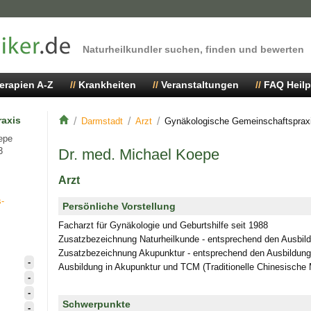
Naturheilkundler suchen, finden und bewerten
erapien A-Z
Krankheiten
Veranstaltungen
FAQ Heilp
axis
Darmstadt
Arzt
Gynäkologische Gemeinschaftsprax
epe
3
Dr. med. Michael Koepe
Arzt
-
Persönliche Vorstellung
Facharzt für Gynäkologie und Geburtshilfe seit 1988
Zusatzbezeichnung Naturheilkunde - entsprechend den Ausbild
Zusatzbezeichnung Akupunktur - entsprechend den Ausbildungs
-
Ausbildung in Akupunktur und TCM (Traditionelle Chinesische 
-
-
Schwerpunkte
-