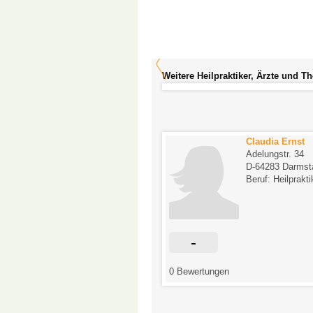
Weitere Heilpraktiker, Ärzte und T
Klaus Buchinger-
Claudia Ernst
Wohlgemuth
Adelungstr. 34
Eberstädter Straße 16
D-64283 Darmst
D-64319 Pfungstadt
Beruf: Heilprakti
Beruf: Heilpraktiker
-
tungen
0 Bewertungen