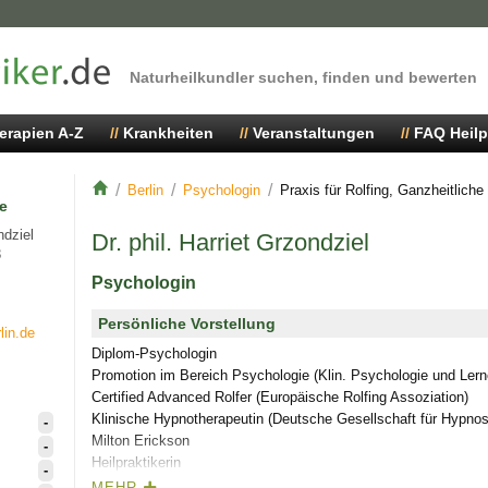
Naturheilkundler suchen, finden und bewerten
erapien A-Z
Krankheiten
Veranstaltungen
FAQ Heilp
Berlin
Psychologin
Praxis für Rolfing, Ganzheitlich
e
ndziel
Dr. phil. Harriet Grzondziel
3
Psychologin
Persönliche Vorstellung
lin.de
Diplom-Psychologin
Promotion im Bereich Psychologie (Klin. Psychologie und Ler
Certified Advanced Rolfer (Europäische Rolfing Assoziation)
Klinische Hypnotherapeutin (Deutsche Gesellschaft für Hypnos
-
Milton Erickson
-
Heilpraktikerin
-
Zertifiziert für die Geburtsvorbereitung/Geburt mit Hypnose be
MEHR