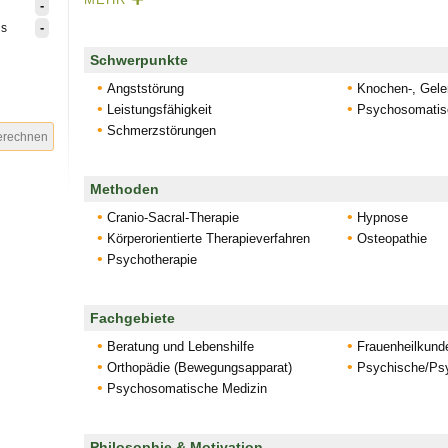
-
Hypnose
-
is
Zertifizierte Entspannungstrainierin / Stressmanagementtraine
gesetzl. Krankenkassen)
Schwerpunkte
Sat Nam Rasayan (Stufe1)
Angststörung
Knochen-, Gele
Leistungsfähigkeit
Psychosomatis
Weitere Schwerpunkte
Schmerzstörungen
Prävention/Vorsorge Stressbewältigung (anerkannt durch 
Tinnitus
Traumaarbeit
Methoden
Raucherentwöhnung
Cranio-Sacral-Therapie
Hypnose
Ängste, Gewohnheiten und Abhängigkeiten
Körperorientierte Therapieverfahren
Osteopathie
Kontakt- und Beziehungsarbeit, Konfliktklärung
Psychotherapie
depressive Reaktionen, Hemmungen, Zwänge
Fachgebiete
Beratung und Lebenshilfe
Frauenheilkund
Orthopädie (Bewegungsapparat)
Psychische/Psy
Psychosomatische Medizin
Philosophie & Motivation