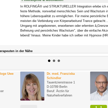
In ROLFINGÂ® und STRUKTURELLER Integration erlebe ich ein
feste Methode, nonverbal menschliches Sein und Wachstum ind
höhere Lebensqualität zu ermöglichen. Für meine persönliche
meisten die Verbindung von Körperarbeitund Trance gebracht.
Umgang mit angeborenen, erworbenen oder erlernten â„Grenzen
Befreiung und persönliches Wachstum", über die einfache Akze
lebenâ“ hinaus. Meine Kinder habe ich selber mit Hypnose (H
herapeuten in der Nähe
loge Uwe
Dr. med. Franziska
Schindler
Tauentzienstrasse 1
D-10789 Berlin
ker
Beruf: Ärztin für
Naturheilverfahren