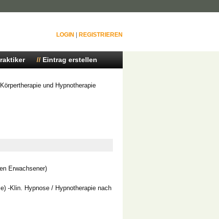
LOGIN
|
REGISTRIEREN
raktiker
Eintrag erstellen
e Körpertherapie und Hypnotherapie
nen Erwachsener)
e) -Klin. Hypnose / Hypnotherapie nach
i der Deutschen Gesellschaft für