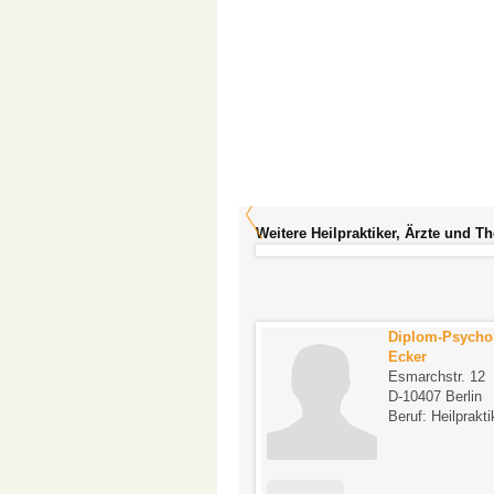
Weitere Heilpraktiker, Ärzte und T
Bernd Nolte
Diplom-Psycho
Fröaufstraße 8
Ecker
D-12161 Berlin
Esmarchstr. 12
Beruf: Heilpraktiker
D-10407 Berlin
Beruf: Heilprakti