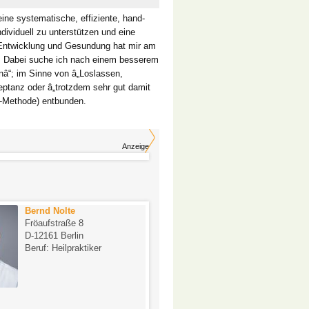
e systematische, effiziente, hand-
ividuell zu unterstützen und eine
 Entwicklung und Gesundung hat mir am
.. Dabei suche ich nach einem besserem
â“; im Sinne von â„Loslassen,
ptanz oder â„trotzdem sehr gut damit
R-Methode) entbunden.
Anzeige
Bernd Nolte
Diplom-Psycholog
Fröaufstraße 8
Ecker
D-12161 Berlin
Esmarchstr. 12
Beruf: Heilpraktiker
D-10407 Berlin
Beruf: Heilpraktiker