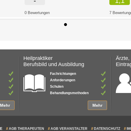
-
1,1
0 Bewertungen
7 Bewertung
Heilpraktiker
Ärzte,
Berufsbild und Ausbildung
Eintrag
Fachrichtungen
Anforderungen
Schulen
Behandlungsmethoden
Mehr
Mehr
DE
AGB THERAPEUTEN
AGB VERANSTALTER
DATENSCHUTZ
I