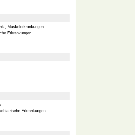
rin Erwachsene & Kinder (Prävention
nk-, Muskelerkrankungen
che Erkrankungen
gesetzl. Krankenkassen)
e
chiatrische Erkrankungen