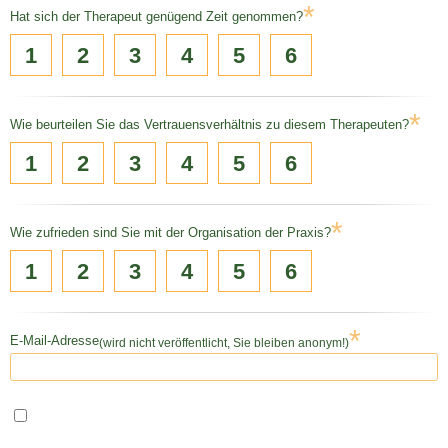
*
Hat sich der Therapeut genügend Zeit genommen?
1
2
3
4
5
6
*
Wie beurteilen Sie das Vertrauensverhältnis zu diesem Therapeuten?
1
2
3
4
5
6
*
Wie zufrieden sind Sie mit der Organisation der Praxis?
1
2
3
4
5
6
*
E-Mail-Adresse
(wird nicht veröffentlicht, Sie bleiben anonym!)