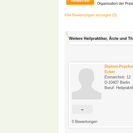
Bewerten
Organisation der Prax
Alle Bewertungen anzeigen (0)
Weitere Heilpraktiker, Ärzte und T
Bernd Nolte
Diplom-Psycho
Fröaufstraße 8
Ecker
D-12161 Berlin
Esmarchstr. 12
Beruf: Heilpraktiker
D-10407 Berlin
Beruf: Heilprakti
1
-
tungen
0 Bewertungen