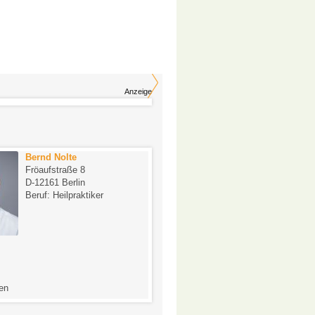
Anzeige
Bernd Nolte
Diplom-Psycholog
Fröaufstraße 8
Ecker
D-12161 Berlin
Esmarchstr. 12
Beruf: Heilpraktiker
D-10407 Berlin
Beruf: Heilpraktiker
-
en
0 Bewertungen