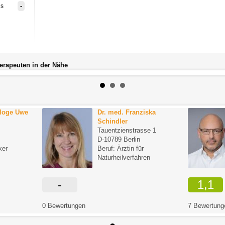
-
is
herapeuten in der Nähe
loge Uwe
Dr. med. Franziska
Schindler
Tauentzienstrasse 1
D-10789 Berlin
ker
Beruf: Ärztin für
Naturheilverfahren
-
1,1
0 Bewertungen
7 Bewertung