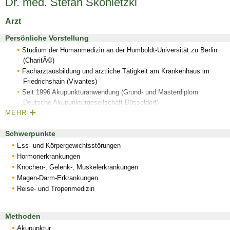
Dr. med. Stefan Skonietzki
Arzt
Persönliche Vorstellung
Studium der Humanmedizin an der Humboldt-Universität zu Berlin
(CharitÃ©)
Facharztausbildung und ärztliche Tätigkeit am Krankenhaus im
Friedrichshain (Vivantes)
Seit 1996 Akupunkturanwendung (Grund- und Masterdiplom
Deutsche Akupunkturgesellschaft Düsseldorf)
MEHR
Ausbildung in Neuraltherapie mit Abschlussdiplom bei der
Deutschen Gesellschaft für Akupunktur und Neuraltherapie
Schwerpunkte
(DGFAN)
Seit 2003 in Gemeinschaftspraxis mit Frau Dr. med. Marianne
Ess- und Körpergewichtsstörungen
Skonietzki (Praxisbestand seit 1974)
Hormonerkrankungen
Knochen-, Gelenk-, Muskelerkrankungen
Magen-Darm-Erkrankungen
Reise- und Tropenmedizin
Methoden
Akupunktur