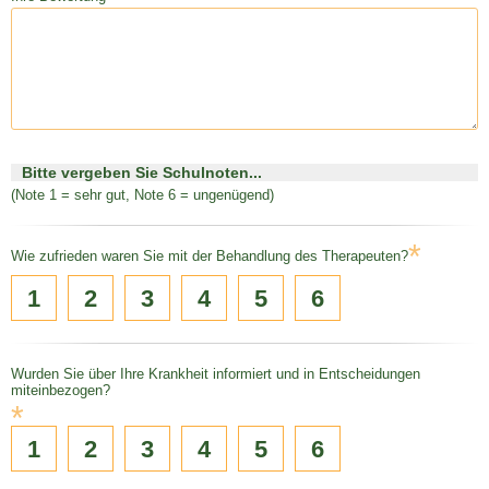
Bitte vergeben Sie Schulnoten...
(Note 1 = sehr gut, Note 6 = ungenügend)
*
Wie zufrieden waren Sie mit der Behandlung des Therapeuten?
1
2
3
4
5
6
Wurden Sie über Ihre Krankheit informiert und in Entscheidungen
miteinbezogen?
*
1
2
3
4
5
6