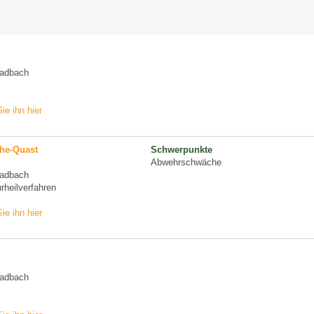
ladbach
ie ihn hier
öhe-Quast
Schwerpunkte
Abwehrschwäche
ladbach
urheilverfahren
ie ihn hier
ladbach