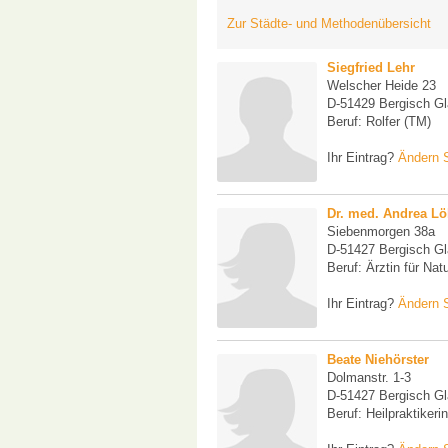
Zur Städte- und Methodenübersicht
Siegfried Lehr
Welscher Heide 23
D-51429 Bergisch G
Beruf: Rolfer (TM)
Ihr Eintrag?
Ändern S
Dr. med. Andrea L
Siebenmorgen 38a
D-51427 Bergisch G
Beruf: Ärztin für Nat
Ihr Eintrag?
Ändern S
Beate Niehörster
Dolmanstr. 1-3
D-51427 Bergisch G
Beruf: Heilpraktikerin