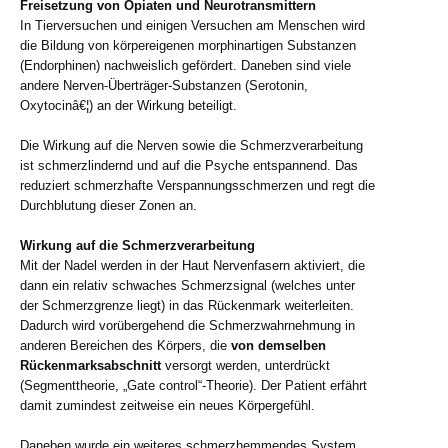
Freisetzung von Opiaten und Neurotransmittern
In Tierversuchen und einigen Versuchen am Menschen wird
die Bildung von körpereigenen morphinartigen Substanzen
(Endorphinen) nachweislich gefördert. Daneben sind viele
andere Nerven-Überträger-Substanzen (Serotonin,
Oxytocinâ€¦) an der Wirkung beteiligt.
Die Wirkung auf die Nerven sowie die Schmerzverarbeitung
ist schmerzlindernd und auf die Psyche entspannend. Das
reduziert schmerzhafte Verspannungsschmerzen und regt die
Durchblutung dieser Zonen an.
Wirkung auf die Schmerzverarbeitung
Mit der Nadel werden in der Haut Nervenfasern aktiviert, die
dann ein relativ schwaches Schmerzsignal (welches unter
der Schmerzgrenze liegt) in das Rückenmark weiterleiten.
Dadurch wird vorübergehend die Schmerzwahrnehmung in
anderen Bereichen des Körpers, die
von demselben
Rückenmarksabschnitt
versorgt werden, unterdrückt
(Segmenttheorie, „Gate control“-Theorie). Der Patient erfährt
damit zumindest zeitweise ein neues Körpergefühl.
Daneben wurde ein weiteres schmerzhemmendes System