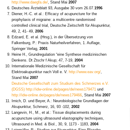
http://www.daegfa.de/
, Stand Mai
2007
Deutsches Ärzteblatt 93, Ausgabe 30 vom 26.07.
1996
Diener, H.-C. et al.: Efficacy of acupuncture for the
prophylaxis of migraine: a multicentre randomised
controlled clinical trial, Deutsche Zeitschrift für Akupunktur,
49, 2, 41- 49,
2006
Edzard, E. et al. (Hrsg.), in der Übersetzung von
Falkenburg, P.: Praxis Naturheilverfahren, 1. Auflage,
Springer Verlag,
2001
Heine H., Grundregulation “eine Synthese medizinischen
Denkens. Dt Ztschr f Akup; 47, 7-19,
2004
Internationale Medizinische Gesellschaft für
Elektroakupunktur nach Voll e. V.
http://www.eav.org/
,
Stand Mai
2007
Deutsche Gesellschaft zum Studium des Schmerzes e.V.
(DGSS)
http://idw-online.de/pages/de/news179471
und
http://idw-online.de/pages/de/news179466
, Stand Mai
2007
Irnich, D. und Beyer, A.: Neurobiologische Grundlagen der
Akupunktur, Schmerz, 16, 93 -102,
2002
Langevin, H., M., et al.: Tissue displacements during
acupuncture using ultrasound elastography techniques,
Ultrasound in Med. & Biol., 30, 9, 1173 - 1183,
2004
Leinmüller, R.: Studien zur Akupunktur: Eine Plazebo-