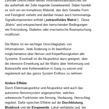
Zentrale Drehscheibe dieses Informationsaustausches sei
der außerhalb der Zelle liegende Gewebeanteil. Dabei handelt
es sich um ein komplexes Material, das dem Gewebe Form
und Festigkeit verleiht und darüber hinaus auch hormonartige
Signalkomponenten enthält („
extrazelluläre Matrix
“). Diese
„Matrix“ wird entsprechend den herrschenden Bedingungen
wie Entzündung, Diabetes oder mechanische Beanspruchung
modifiziert.
Die Matrix ist ein wichtiger Umschlagsplatz von
Informationen. Jede Änderung in ihr beeinflusst
möglicherweise über Nerven und Körperflüssigkeiten alle
Systeme. Eventuell ist die Akupunktur dazu geeignet, über
die intensive Einwirkung auf die Matrix über Verformung und
Botenstoffe eine Kettenreaktion in Gang zu setzen und
regulierend auf das ganze System Einfluss zu nehmen.
Andere Effekte
Durch Elektroakupunktur und Akupunktur wird auch das
autonome
Nervensystem
angesprochen, welches
unbewusste Funktionen wie Atmung, Verdauung, Herzschlag
reguliert. Dafür sprechen Effekte auf die
Durchblutung
,
Blutdruck
und die
Eingeweide
. Lokal verhärtete und bei