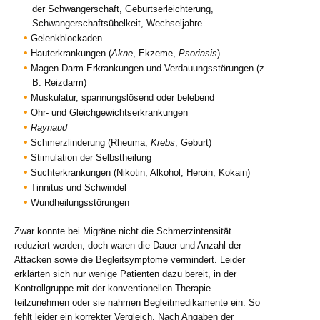
der Schwangerschaft, Geburtserleichterung,
Schwangerschaftsübelkeit, Wechseljahre
Gelenkblockaden
Hauterkrankungen (
Akne
, Ekzeme,
Psoriasis
)
Magen-Darm-Erkrankungen und Verdauungsstörungen (z.
B. Reizdarm)
Muskulatur, spannungslösend oder belebend
Ohr- und Gleichgewichtserkrankungen
Raynaud
Schmerzlinderung (Rheuma,
Krebs
, Geburt)
Stimulation der Selbstheilung
Suchterkrankungen (Nikotin, Alkohol, Heroin, Kokain)
Tinnitus und Schwindel
Wundheilungsstörungen
Zwar konnte bei Migräne nicht die Schmerzintensität
reduziert werden, doch waren die Dauer und Anzahl der
Attacken sowie die Begleitsymptome vermindert. Leider
erklärten sich nur wenige Patienten dazu bereit, in der
Kontrollgruppe mit der konventionellen Therapie
teilzunehmen oder sie nahmen Begleitmedikamente ein. So
fehlt leider ein korrekter Vergleich. Nach Angaben der