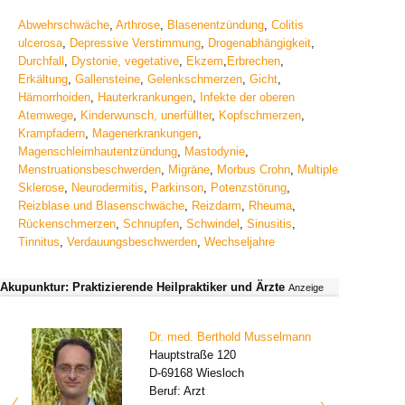
Abwehrschwäche
,
Arthrose
,
Blasenentzündung
,
Colitis
ulcerosa
,
Depressive Verstimmung
,
Drogenabhängigkeit
,
Durchfall
,
Dystonie, vegetative
,
Ekzem
,
Erbrechen
,
Erkältung
,
Gallensteine
,
Gelenkschmerzen
,
Gicht
,
Hämorrhoiden
,
Hauterkrankungen
,
Infekte der oberen
Atemwege
,
Kinderwunsch, unerfüllter
,
Kopfschmerzen
,
Krampfadern
,
Magenerkrankungen
,
Magenschleimhautentzündung
,
Mastodynie
,
Menstruationsbeschwerden
,
Migräne
,
Morbus Crohn
,
Multiple
Sklerose
,
Neurodermitis
,
Parkinson
,
Potenzstörung
,
Reizblase und Blasenschwäche
,
Reizdarm
,
Rheuma
,
Rückenschmerzen
,
Schnupfen
,
Schwindel
,
Sinusitis
,
Tinnitus
,
Verdauungsbeschwerden
,
Wechseljahre
Akupunktur: Praktizierende Heilpraktiker und Ärzte
Anzeige
Dr. med. Berthold Musselmann
Hauptstraße 120
D-69168 Wiesloch
Beruf: Arzt